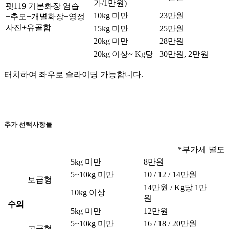
가/1만원)
펫119 기본화장 염습
10kg 미만
23만원
+추모+개별화장+영정
사진+유골함
15kg 미만
25만원
20kg 미만
28만원
20kg 이상~ Kg당
30만원, 2만원
터치하여 좌우로 슬라이딩 가능합니다.
추가 선택사항들
*부가세 별도
5kg 미만
8만원
5~10kg 미만
10 / 12 / 14만원
보급형
14만원 / Kg당 1만
10kg 이상
원
수의
5kg 미만
12만원
5~10kg 미만
16 / 18 / 20만원
고급형