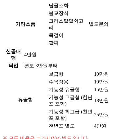
납골조화
불교장식
크리스탈열쇠고
기타소품
별도문의
리
목걸이
팔찌
산골대
4만원
행
픽업
편도 3만원부터
보급형
10만원
수목장용
10만원
기능성 유골함
15만원
기능성 고급형 (천년
유골함
18만원
포 포함)
기능성 최고급 (천년
25만원
포 포함)
천년포 별도
4만원
※ 모든 비용은 부가세(Vat) 별도 입니다.