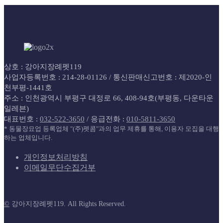
상호 : 강아지장례펫119
사업자등록번호 : 214-28-01126 / 통신판매신고번호 : 제2020-인
천부평-1441호
주소 : 인천광역시 부평구 대정로 66, 408-94호(부평동, 다운타운
일레븐)
대표번호 :
032-522-3650
/ 응급전화 :
010-5811-3650
* 동물장묘업 등록업체 "(주)펫콤"과의 업무 제휴를 통해, 이용자 모집을 대행
하는 업체입니다.
개인정보처리방침
이메일무단수집거부
©
강아지장례펫119. All Rights Reserved.