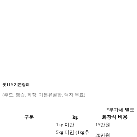
펫119 기본장례
(추모, 염습, 화장, 기본유골함, 액자 무료)
*부가세 별도
구분
kg
화장식 비용
1kg 미만
15만원
5kg 미만 (1kg추
20만원