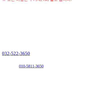
24시 상담운영
032-522-3650
응급전화
010-5811-3650
화성, 안산, 시흥, 평택, 수원, 안양, 광명, 인천
최단거리에 있는
반
려동물정식허가업체
※ 품격있는 장례를 위해 예약제로 운영합니다.