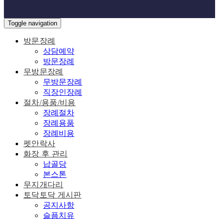
Toggle navigation
방문장례
상담예약
방문장례
무방문장례
무방문장례
직장인장례
절차/용품/비용
장례절차
장례용품
장례비용
펫안락사
화장 후 관리
납골당
본스톤
무지개다리
토닥토닥 게시판
공지사항
슬픔치유