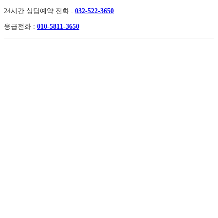
Skip
Skip
24시간 상담예약 전화 :
032-522-3650
links
to
응급전화 :
010-5811-3650
primary
navigation
Skip
to
content