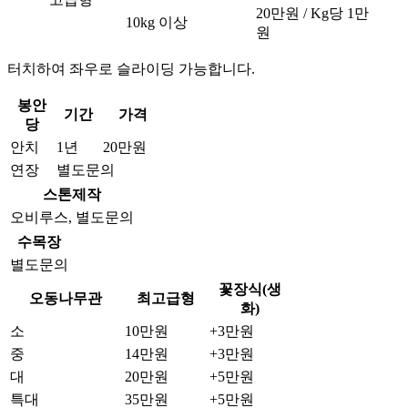
20만원 / Kg당 1만
10kg 이상
원
터치하여 좌우로 슬라이딩 가능합니다.
봉안
기간
가격
당
안치
1년
20만원
연장
별도문의
스톤제작
오비루스, 별도문의
수목장
별도문의
꽃장식(생
오동나무관
최고급형
화)
소
10만원
+3만원
중
14만원
+3만원
대
20만원
+5만원
특대
35만원
+5만원