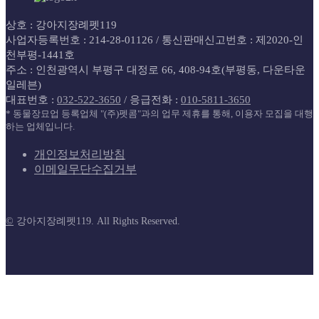
상호 : 강아지장례펫119
사업자등록번호 : 214-28-01126 / 통신판매신고번호 : 제2020-인
천부평-1441호
주소 : 인천광역시 부평구 대정로 66, 408-94호(부평동, 다운타운
일레븐)
대표번호 :
032-522-3650
/ 응급전화 :
010-5811-3650
* 동물장묘업 등록업체 "(주)펫콤"과의 업무 제휴를 통해, 이용자 모집을 대행
하는 업체입니다.
개인정보처리방침
이메일무단수집거부
©
강아지장례펫119. All Rights Reserved.