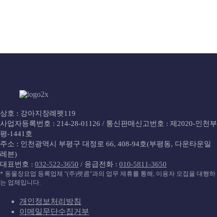
※ 품격있는 장례를 위해 예약제로 운영합니다.
상호 : 강아지장례펫119
사업자등록번호 : 214-28-01126 / 통신판매신고번호 : 제2020-인천부
평-1441호
주소 : 인천광역시 부평구 대정로 66, 408-94호(부평동, 다운타운일
레븐)
대표번호 :
032-522-3650
/ 응급전화 :
010-5811-3650
* 동물장묘업 등록업체 "(주)펫콤"과의 업무 제휴를 통해, 이용자 모집을 대행하
는 업체입니다.
개인정보처리방침
이메일무단수집거부