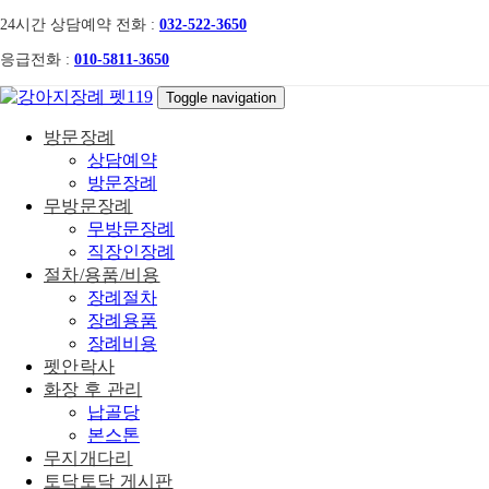
Skip
Skip
24시간 상담예약 전화 :
032-522-3650
links
to
응급전화 :
010-5811-3650
primary
navigation
Toggle navigation
Skip
to
방문장례
content
상담예약
방문장례
무방문장례
무방문장례
직장인장례
절차/용품/비용
장례절차
장례용품
장례비용
펫안락사
화장 후 관리
납골당
본스톤
무지개다리
토닥토닥 게시판