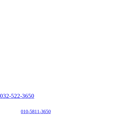
24시 상담운영
032-522-3650
응급전화
010-5811-3650
화성, 안산, 시흥, 평택, 수원, 안양, 광명, 인천
최단거리에 있는
반려
동물정식허가업체