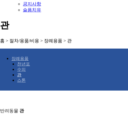
공지사항
슬픔치유
관
홈 > 절차/용품/비용 > 장례용품 > 관
장례용품
천년포
수의
관
스톤
반려동물
관